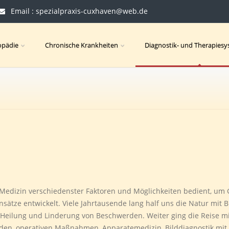
Email : spezialpraxis-cuxhaven@web.de
opädie
Chronische Krankheiten
Diagnostik- und Therapies
 Medizin verschiedenster Faktoren und Möglichkeiten bedient, um
ätze entwickelt. Viele Jahrtausende lang half uns die Natur mit B
r Heilung und Linderung von Beschwerden. Weiter ging die Reise 
en, operativen Maßnahmen, Apparatemedizin, Bilddiagnostik mit 