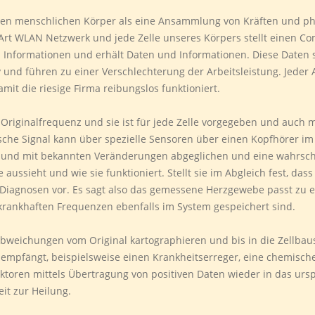
, den menschlichen Körper als eine Ansammlung von Kräften und p
Art WLAN Netzwerk und jede Zelle unseres Körpers stellt einen Com
 Informationen und erhält Daten und Informationen. Diese Daten s
 und führen zu einer Verschlechterung der Arbeitsleistung. Jeder 
mit die riesige Firma reibungslos funktioniert.
 Originalfrequenz und sie ist für jede Zelle vorgegeben und auch
sche Signal kann über spezielle Sensoren über einen Kopfhörer i
t und mit bekannten Veränderungen abgeglichen und eine wahrsch
aussieht und wie sie funktioniert. Stellt sie im Abgleich fest, da
e Diagnosen vor. Es sagt also das gemessene Herzgewebe passt z
e krankhaften Frequenzen ebenfalls im System gespeichert sind.
Abweichungen vom Original kartographieren und bis in die Zellbaus
en empfängt, beispielsweise einen Krankheitserreger, eine chemisc
aktoren mittels Übertragung von positiven Daten wieder in das u
it zur Heilung.