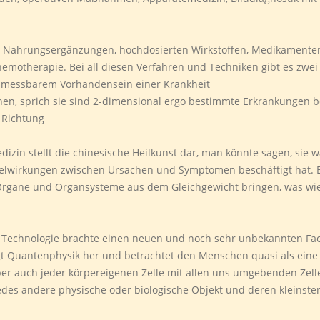
mit Nahrungsergänzungen, hochdosierten Wirkstoffen, Medikamente
emotherapie. Bei all diesen Verfahren und Techniken gibt es zwe
bei messbarem Vorhandensein einer Krankheit
chehen, sprich sie sind 2-dimensional ergo bestimmte Erkrankung
 Richtung
izin stellt die chinesische Heilkunst dar, man könnte sagen, sie wa
lwirkungen zwischen Ursachen und Symptomen beschäftigt hat. Ei
Organe und Organsysteme aus dem Gleichgewicht bringen, was w
echnologie brachte einen neuen und noch sehr unbekannten Fachb
gt Quantenphysik her und betrachtet den Menschen quasi als eine
ber auch jeder körpereigenen Zelle mit allen uns umgebenden Zell
edes andere physische oder biologische Objekt und deren kleinsten