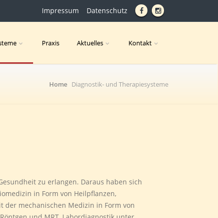
Impressum
Datenschutz
ysteme
Praxis
Aktuelles
Kontakt
Home
Diagnostik- und Therapiesysteme
 Gesundheit zu erlangen. Daraus haben sich
iomedizin in Form von Heilpflanzen,
mit der mechanischen Medizin in Form von
Röntgen und MRT, Labordiagnostik unter